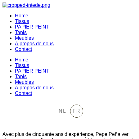
Home
Tissus
PAPIER PEINT
Tapis
Meubles
À propos de nous
Contact
Home
Tissus
PAPIER PEINT
Tapis
Meubles
À propos de nous
Contact
-
NL
FR
Avec plus de cinquante ans d’expérience, Pepe Peñalver